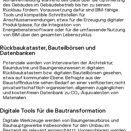
Abfallvermeidung während des Baus über die Optimierung
des Gebäudes im Gebäudebetrieb bis hin zu seinem
Rückbau fördern. Voraussetzung dafür sind BIM-fähige
Tools und kompatible Schnittstellen für
Anschlussanwendungen, etwa für die Erzeugung digitaler
Produktpässe, für die Integration von
Energieberatersoftware oder für die umfassende Nutzung
von BIM über den gesamten Lebenszyklus.
Rückbaukataster, Bauteilbörsen und
Datenbanken
Potenziale werden von Interviewten der Architektur,
Bauindustrie und Bauingenieurwesen in digitalen
Rückbaukatastern bzw. digitalen Bauteilbörsen gesehen,
etwa auf kommunaler Ebene. Befragte aus der
Baustoffindustrie sehen Bedarf an einer verifizierten, nicht
privatwirtschaftlich organisierten, allgemein zugänglichen
und kostenfreien Datenbank zu CO₂-Äquivalenten von
Materialien.
Digitale Tools für die Bautransformation
Digitale Werkzeuge werden von Bauingenieurbüros und
Bauhauptgewerbe insbesondere für den Umbau im
Bestand als relevant eingeschätzt. Vorgeschlagen werden