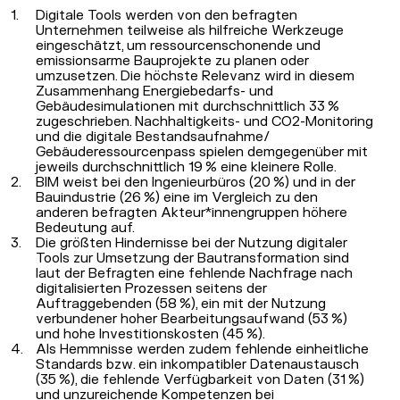
Digitale Tools werden von den befragten
Unternehmen teilweise als hilfreiche Werkzeuge
eingeschätzt, um ressourcenschonende und
emissionsarme Bauprojekte zu planen oder
umzusetzen. Die höchste Relevanz wird in diesem
Zusammenhang Energiebedarfs- und
Gebäudesimulationen mit durchschnittlich 33 %
zugeschrieben. Nachhaltigkeits- und CO
2
-Monitoring
und die digitale Bestandsaufnahme /
Gebäuderessourcenpass spielen demgegenüber mit
jeweils durchschnittlich 19 % eine kleinere Rolle.
BIM weist bei den Ingenieurbüros (20 %) und in der
Bauindustrie (26 %) eine im Vergleich zu den
anderen befragten Akteur*innengruppen höhere
Bedeutung auf.
Die größten Hindernisse bei der Nutzung digitaler
Tools zur Umsetzung der Bautransformation sind
laut der Befragten eine fehlende Nachfrage nach
digitalisierten Prozessen seitens der
Auftraggebenden (58 %), ein mit der Nutzung
verbundener hoher Bearbeitungsaufwand (53 %)
und hohe Investitionskosten (45 %).
Als Hemmnisse werden zudem fehlende einheitliche
Standards bzw. ein inkompatibler Datenaustausch
(35 %), die fehlende Verfügbarkeit von Daten (31 %)
und unzureichende Kompetenzen bei