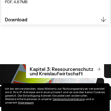
PDF, 4,67MB
Download
Kapitel 3: Ressourcenschutz
und Kreislaufwirtschaft
Ich bin einverstanden, dass Matomo zur Nutzungsanalyse verwendet
Kapitel 5: Kompetenzen und
wird. Ihre IP-Adresse wird anonymisiert und es werden keine Cookies
Fachkräfte
gesetzt. Die Einwilligung können Sie jederzeit widerrufen.
Weitere Informationen in unserer
Datenschutzerklärung
und in
unserem
Impressum
.