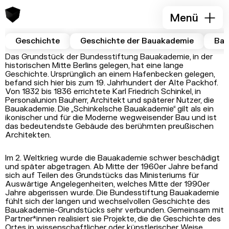
Menü
Geschichte
Geschichte der Bauakademie
Bau
Das Grundstück der Bundesstiftung Bauakademie, in der
historischen Mitte Berlins gelegen, hat eine lange
Geschichte. Ursprünglich an einem Hafenbecken gelegen,
befand sich hier bis zum 19. Jahrhundert der Alte Packhof.
Von 1832 bis 1836 errichtete Karl Friedrich Schinkel, in
Personalunion Bauherr, Architekt und späterer Nutzer, die
Bauakademie. Die „Schinkelsche Bauakademie“ gilt als ein
ikonischer und für die Moderne wegweisender Bau und ist
das bedeutendste Gebäude des berühmten preußischen
Architekten.
Im 2. Weltkrieg wurde die Bauakademie schwer beschädigt
und später abgetragen. Ab Mitte der 1960er Jahre befand
sich auf Teilen des Grundstücks das Ministeriums für
Auswärtige Angelegenheiten, welches Mitte der 1990er
Jahre abgerissen wurde. Die Bundesstiftung Bauakademie
fühlt sich der langen und wechselvollen Geschichte des
Bauakademie-Grundstücks sehr verbunden. Gemeinsam mit
Partner*innen realisiert sie Projekte, die die Geschichte des
Ortes in wissenschaftlicher oder künstlerischer Weise