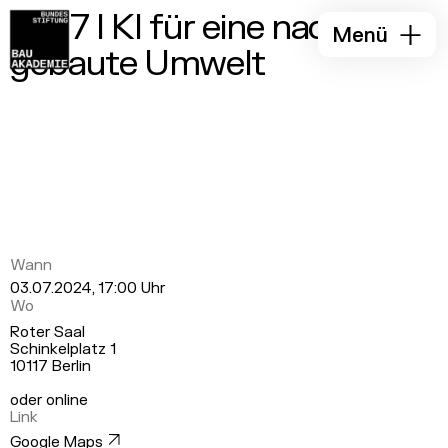
TiD 7 I KI für eine nachhaltig
Menü
gebaute Umwelt
Wann
03.07.2024, 17:00 Uhr
Wo
Roter Saal
Schinkelplatz 1
10117 Berlin
oder online
Link
Google Maps