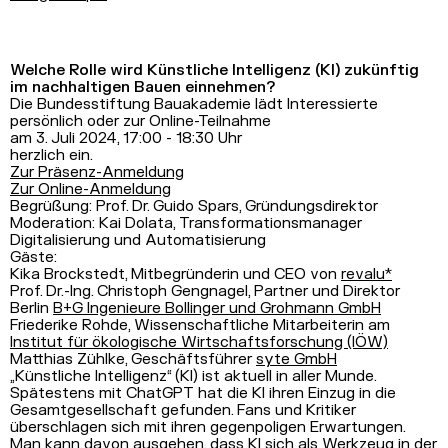
Welche Rolle wird Künstliche Intelligenz (KI) zukünftig
im nachhaltigen Bauen einnehmen?
Die Bundesstiftung Bauakademie lädt Interessierte
persönlich oder zur Online-Teilnahme
am 3. Juli 2024, 17:00 - 18:30 Uhr
herzlich ein.
Zur Präsenz-Anmeldung
Zur Online-Anmeldung
Begrüßung: Prof. Dr. Guido Spars, Gründungsdirektor
Moderation: Kai Dolata, Transformationsmanager
Digitalisierung und Automatisierung
Gäste:
Kika Brockstedt, Mitbegründerin und CEO von
revalu*
Prof. Dr.-Ing. Christoph Gengnagel, Partner und Direktor
Berlin
B+G Ingenieure Bollinger und Grohmann GmbH
Friederike Rohde, Wissenschaftliche Mitarbeiterin am
Institut für ökologische Wirtschaftsforschung (IÖW)
Matthias Zühlke, Geschäftsführer
syte GmbH
„Künstliche Intelligenz“ (KI) ist aktuell in aller Munde.
Spätestens mit ChatGPT hat die KI ihren Einzug in die
Gesamtgesellschaft gefunden. Fans und Kritiker
überschlagen sich mit ihren gegenpoligen Erwartungen.
Man kann davon ausgehen, dass KI sich als Werkzeug in der