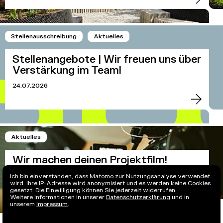
Stellenausschreibung
Aktuelles
Stellenangebote | Wir freuen uns über
Verstärkung im Team!
24.07.2026
Aktuelles
Wir machen deinen Projektfilm!
06.07.2026
Ich bin einverstanden, dass Matomo zur Nutzungsanalyse verwendet
wird. Ihre IP-Adresse wird anonymisiert und es werden keine Cookies
gesetzt. Die Einwilligung können Sie jederzeit widerrufen.
Weitere Informationen in unserer
Datenschutzerklärung
und in
unserem
Impressum
.