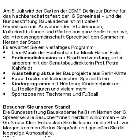
Am 5. Juli wird der Garten der ESMT Berlin zur Bühne für
das
Nachbarschaftsfest der IG Spreeinsel
– und die
Bundesstiftung Bauakademie ist mit dabei!
Gemeinsam mit Anwohnenden, Studierenden,
Kulturinstitutionen und Gästen aus ganz Berlin feiern wir,
die Interessengemeinschaft Spreeinsel, den Sommer im
Herzen der Stadt.
Es erwartet Sie ein vielfältiges Programm:
Live-Musik
der Hochschule für Musik Hanns Eisler
Podiumsdiskussion zur Stadtentwicklung
, unter
anderem mit der Senatsbaudirektorin Prof. Petra
Kahlfeldt
Ausstellung aktueller Bauprojekte
aus Berlin-Mitte
Food Trucks
mit kulinarischen Spezialitäten
Kinderprogramm
mit Hüpfburg, Kinderschminken,
Luftballonfiguren und vielem mehr
Sportzone
mit Tischtennis und Fußball
Besuchen Sie unseren Stand!
Die Bundesstiftung Bauakademie heißt im Namen der IG
Spreeinsel alle Besucher*innen herzlich willkommen – ob
Groß oder Klein. Entdecken Sie die Ideen für die Stadt von
Morgen, kommen Sie ins Gespräch und genießen Sie die
lebendige Atmosphäre.