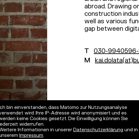
abroad. Drawing on
construction indust
well as various fu
gap between digita
T
030-9940596-
M
kai.dolata(at)
Ich bin einverstanden, dass Matomo zur Nutzungsanalyse
verwendet wird. Ihre IP-Adresse wird anonymisiert und es
werden keine Cookies gesetzt. Die Einwilligung können Sie
jederzeit widerrufen.
Weitere Informationen in unserer
Datenschutzerklärung
und in
unserem
Impressum
.